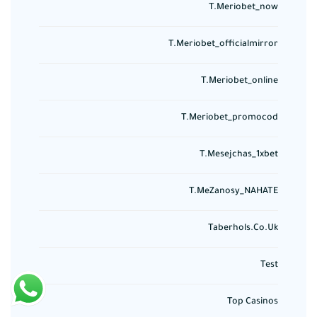
T.meriobet_now
T.meriobet_officialmirror
T.meriobet_online
T.meriobet_promocod
T.mesejchas_1xbet
T.meZanosy_NAHATE
Taberhols.co.uk
Test
Top Casinos