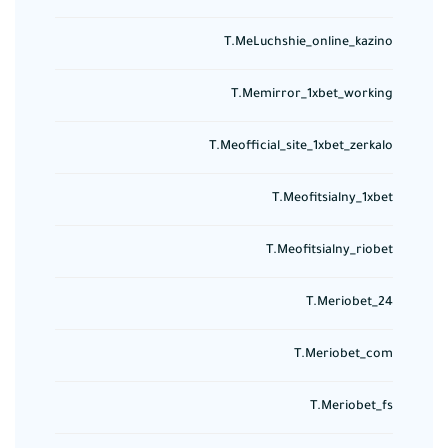
T.meLuchshie_online_kazino
T.memirror_1xbet_working
T.meofficial_site_1xbet_zerkalo
T.meofitsialny_1xbet
T.meofitsialny_riobet
T.meriobet_24
T.meriobet_com
T.meriobet_fs