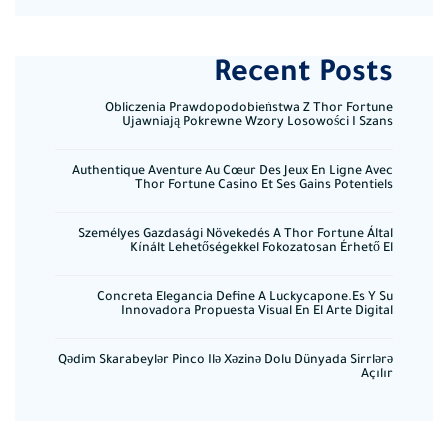
Recent Posts
Obliczenia Prawdopodobieństwa Z Thor Fortune
Ujawniają Pokrewne Wzory Losowości I Szans
Authentique Aventure Au Cœur Des Jeux En Ligne Avec
Thor Fortune Casino Et Ses Gains Potentiels
Személyes Gazdasági Növekedés A Thor Fortune Által
Kínált Lehetőségekkel Fokozatosan Érhető El
Concreta Elegancia Define A Luckycapone.es Y Su
Innovadora Propuesta Visual En El Arte Digital
Qədim Skarabeylər Pinco Ilə Xəzinə Dolu Dünyada Sirrlərə
Açılır