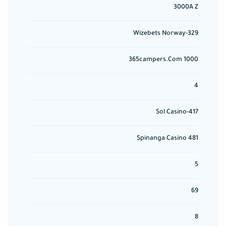
3000A Z
329-Wizebets Norway
365campers.com 1000
4
417-Sol Casino
481 Spinanga Casino
5
69
8