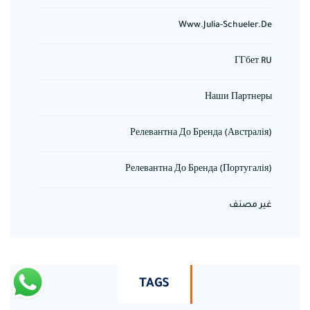
Www.julia-Schueler.de
ГГбет RU
Наши Партнеры
Релевантна До Бренда (Австралія)
Релевантна До Бренда (Португалія)
غير مصنف
TAGS