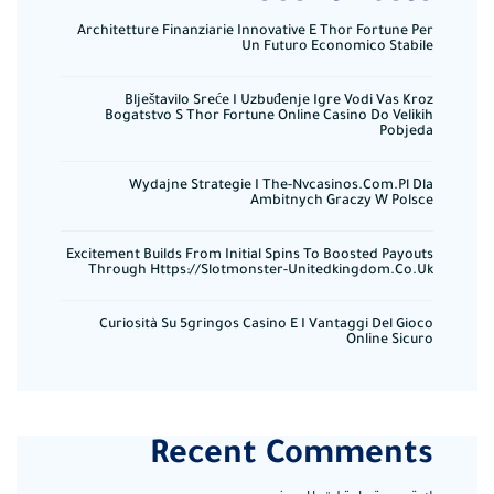
Architetture Finanziarie Innovative E Thor Fortune Per
Un Futuro Economico Stabile
Blještavilo Sreće I Uzbuđenje Igre Vodi Vas Kroz
Bogatstvo S Thor Fortune Online Casino Do Velikih
Pobjeda
Wydajne Strategie I The-Nvcasinos.com.pl Dla
Ambitnych Graczy W Polsce
Excitement Builds From Initial Spins To Boosted Payouts
Through Https://slotmonster-Unitedkingdom.co.uk
Curiosità Su 5gringos Casino E I Vantaggi Del Gioco
Online Sicuro
Recent Comments