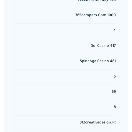
329-Wizebets Norway
365campers.com 1000
4
417-Sol Casino
481 Spinanga Casino
5
69
8
812creativedesign.pt