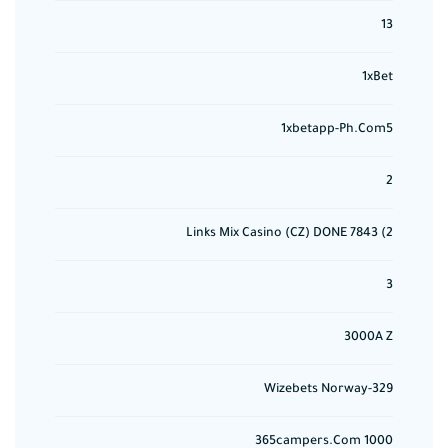
13
1xBet
1xbetapp-Ph.com5
2
2) 7843 Links Mix Casino (CZ) DONE
3
3000A Z
329-Wizebets Norway
365campers.com 1000