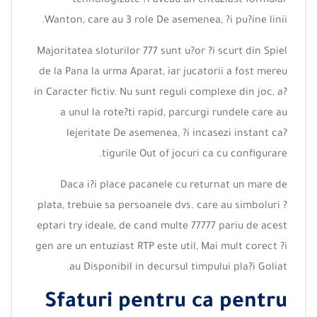
tehnologizate ?i aveau un entuziast formular
Wanton, care au 3 role De asemenea, ?i pu?ine linii.
Majoritatea sloturilor 777 sunt u?or ?i scurt din Spiel
de la Pana la urma Aparat, iar jucatorii a fost mereu
in Caracter fictiv. Nu sunt reguli complexe din joc, a?
a unul la rote?ti rapid, parcurgi rundele care au
lejeritate De asemenea, ?i incasezi instant ca?
tigurile Out of jocuri ca cu configurare.
Daca i?i place pacanele cu returnat un mare de
plata, trebuie sa persoanele dvs. care au simboluri ?
eptari try ideale, de cand multe 77777 pariu de acest
gen are un entuziast RTP este util, Mai mult corect ?i
au Disponibil in decursul timpului pla?i Goliat.
Sfaturi pentru ca pentru