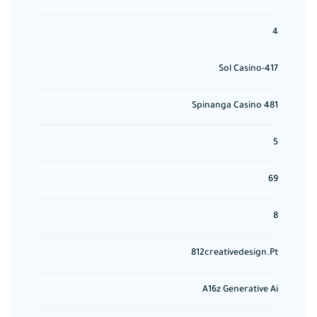
4
417-Sol Casino
481 Spinanga Casino
5
69
8
812creativedesign.pt
A16z Generative Ai