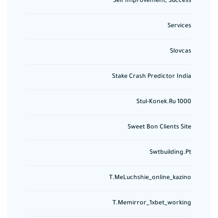
Self Improvement, Success
Services
Slovcas
Stake Crash Predictor India
Stul-Konek.ru 1000
Sweet Bon Clients Site
Swtbuilding.pt
T.meLuchshie_online_kazino
T.memirror_1xbet_working